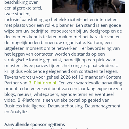
beschikking over
een afgerokte tafel,
twee stoelen,
inclusief aansluiting op het elektriciteitsnet en internet en
met plaats voor een roll-up banner. Een stand is een goede
wijze om uw bedrijf te introduceren bij uw doelgroep en de
deelnemers kennis te laten maken met het karakter van en
de mogelijkheden binnen uw organisatie. Kortom, een
uitgelezen moment om te netwerken. Ter bevordering van
het leggen van contacten worden de stands op een
strategische locatie geplaatst, namelijk op een plek waar
minstens twee pauzes tijdens het congres plaatsvinden. U
krijgt dus voldoende gelegenheid om contacten te leggen.
Tevens wordt u voor geheel 2026 (of 12 maanden) Content
Partner van
BI-Platform.nl
. Een zeer waardevolle aanvulling
omdat u dan verzekerd bent van een jaar lang exposure via
blogs, nieuws, whitepapers, agenda-items en eventueel
video. BI-Platform is een unieke portal op gebied van
Business Intelligence, Datawarehousing, Datamanagement
en Analytics.
Aanvullende sponsoring-items