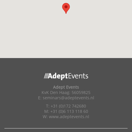
Adept Events
KvK Den Haag: 56059825
E:
seminars@adeptevents.nl
T: +31 (0)172 742680
M: +31 (0)6 113 118 60
W:
www.adeptevents.nl