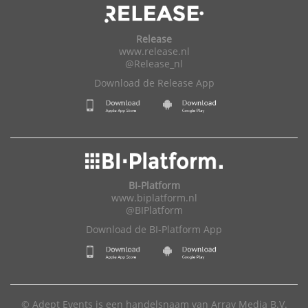
Release
www.release.nl
@Release_nl
Download de Release App
BI-Platform
www.biplatform.nl
@BIPlatform
Download de BI-Platform App
© Adept Events is een handelsnaam van Array Media B.V.