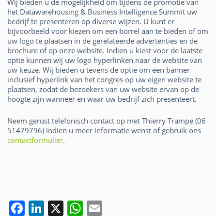
Wij bieden u de mogelijkheid om tijdens de promotie van
het Datawarehousing & Business Intelligence Summit uw
bedrijf te presenteren op diverse wijzen. U kunt er
bijvoorbeeld voor kiezen om een borrel aan te bieden of om
uw logo te plaatsen in de gerelateerde advertenties en de
brochure of op onze website. Indien u kiest voor de laatste
optie kunnen wij uw logo hyperlinken naar de website van
uw keuze. Wij bieden u tevens de optie om een banner
inclusief hyperlink van het congres op uw eigen website te
plaatsen, zodat de bezoekers van uw website ervan op de
hoogte zijn wanneer en waar uw bedrijf zich presenteert.
Neem gerust telefonisch contact op met Thierry Trampe (06
51479796) indien u meer informatie wenst of gebruik ons
contactformulier
.
F
Li
X
W
E