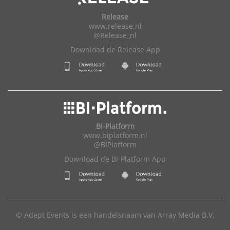
Release
www.release.nl
@Release_nl
Download de Release App
BI-Platform
www.biplatform.nl
@BIPlatform
Download de BI-Platform App
© Adept Events is een handelsnaam van Array Media B.V.