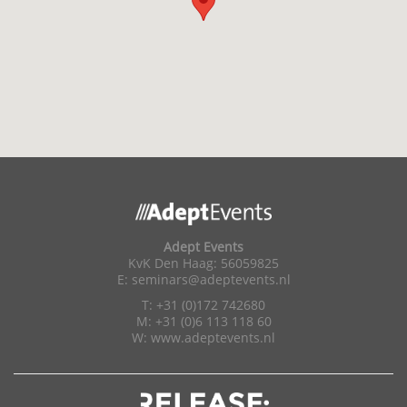
Adept Events
KvK Den Haag: 56059825
E:
seminars@adeptevents.nl
T: +31 (0)172 742680
M: +31 (0)6 113 118 60
W:
www.adeptevents.nl