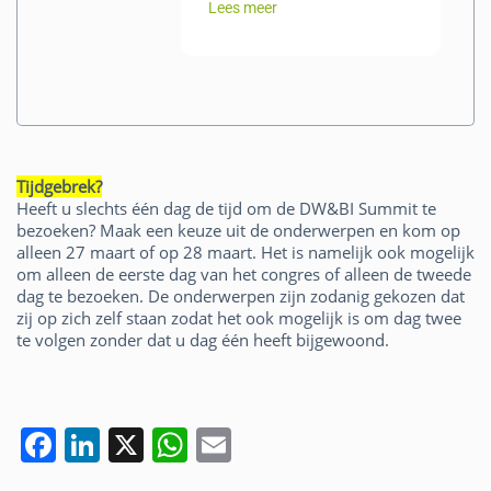
Lees meer
Tijdgebrek?
Heeft u slechts één dag de tijd om de DW&BI Summit te
bezoeken? Maak een keuze uit de onderwerpen en kom op
alleen 27 maart of op 28 maart. Het is namelijk ook mogelijk
om alleen de eerste dag van het congres of alleen de tweede
dag te bezoeken. De onderwerpen zijn zodanig gekozen dat
zij op zich zelf staan zodat het ook mogelijk is om dag twee
te volgen zonder dat u dag één heeft bijgewoond.
F
Li
X
W
E
a
n
h
m