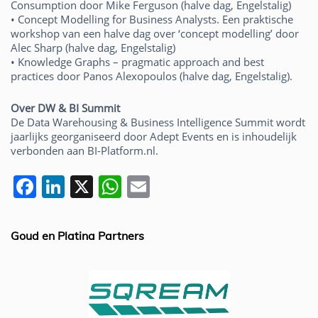
Consumption door Mike Ferguson (halve dag, Engelstalig)
• Concept Modelling for Business Analysts. Een praktische
workshop van een halve dag over ‘concept modelling’ door
Alec Sharp (halve dag, Engelstalig)
• Knowledge Graphs – pragmatic approach and best
practices door Panos Alexopoulos (halve dag, Engelstalig).
Over DW & BI Summit
De Data Warehousing & Business Intelligence Summit wordt
jaarlijks georganiseerd door Adept Events en is inhoudelijk
verbonden aan BI-Platform.nl.
F
Li
X
W
E
a
n
h
m
c
k
at
ai
Goud en Platina Partners
e
e
s
l
b
dI
A
o
n
p