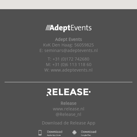
Adept Events
KvK Den Haag: 56059825
E:
seminars@adeptevents.nl
T: +31 (0)172 742680
M: +31 (0)6 113 118 60
W:
www.adeptevents.nl
Release
www.release.nl
@Release_nl
Download de Release App