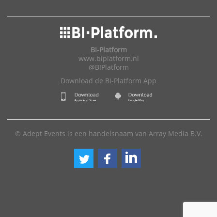
BI-Platform
www.biplatform.nl
@BIPlatform
Download de BI-Platform App
© Adept Events is een handelsnaam van Array Media B.V.