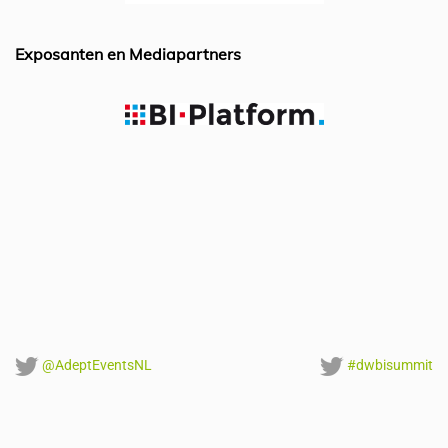
o
p
k
Exposanten en Mediapartners
@AdeptEventsNL
#dwbisummit