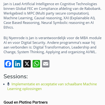
Jan is Lead Artificial Intelligence en Cognitive Technologies
binnen Global FEC en Compliance afdeling van de Rabobank.
Werkgebied is MPC (Multi party secure computation),
Machine Learning, Causal reasoning, XAI (Explainable AI),
Case Based Reasoning, Neural Symbolic reasoning en AI
Ethics.
Bij Nyenrode is Jan is verantwoordelijk voor de MBA module
AI en voor Digital Security. Andere programma’s waar hij
aan verbonden is: Digital Transformation, Leadership and
Change, System Thinking, Applying and organizing AI/ML.
F
Li
X
W
E
a
n
h
m
Sessions:
c
k
at
ai
e
e
s
l
Implementatie en acceptatie van schaalbare Machine
Learning oplossingen
b
dI
A
o
n
p
Goud en Platina Partners