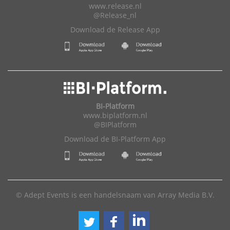
www.release.nl
@Release_nl
Download de Release App
BI-Platform
www.biplatform.nl
@BIPlatform
Download de BI-Platform App
© Adept Events is een handelsnaam van Array Media B.V.