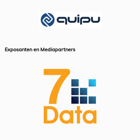
o
p
k
Exposanten en Mediapartners