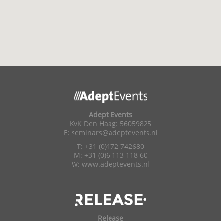
Adept Events
KvK Den Haag: 56059825
E:
seminars@adeptevents.nl
T: +31 (0)172 742680
M: +31 (0)6 113 118 60
W:
www.adeptevents.nl
Release