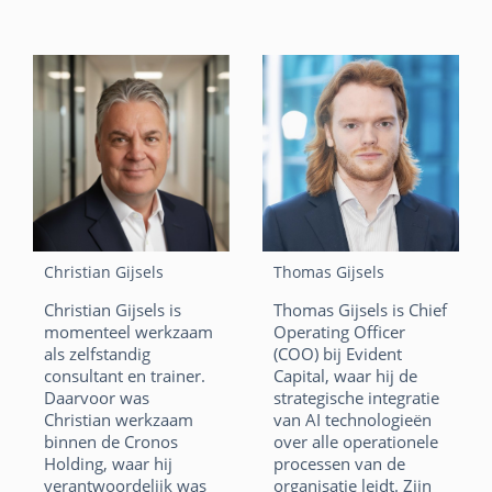
F
Li
X
gedreven projecten
met een breed scala
a
n
W
E
aan bedrijven en
technologieën. Hij is
c
k
h
m
een regelmatige
e
e
at
ai
spreker op
conferenties en
b
dI
s
l
informele
o
n
bijeenkomsten, waar
A
hij een mix van
o
p
marktcontext,
business cases,
k
p
architectuur en
Christian Gijsels
Thomas Gijsels
broncode op een
Christian Gijsels is
Thomas Gijsels is Chief
enthousiaste manier
momenteel werkzaam
Operating Officer
overbrengt aan zijn
als zelfstandig
(COO) bij Evident
publiek.
consultant en trainer.
Capital, waar hij de
F
Li
X
Daarvoor was
strategische integratie
Christian werkzaam
van AI technologieën
a
n
W
E
binnen de Cronos
over alle operationele
Holding, waar hij
processen van de
c
k
h
m
verantwoordelijk was
organisatie leidt. Zijn