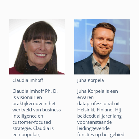
F
Li
X
microservices,
a
n
W
E
development en
testen.
c
k
h
m
e
e
at
ai
F
Li
X
b
dI
s
l
a
n
W
E
o
n
A
c
k
h
m
o
p
e
e
at
ai
k
p
b
dI
s
l
o
n
A
Claudia Imhoff
Juha Korpela
o
p
Claudia Imhoff Ph. D.
Juha Korpela is een
is visionair en
ervaren
k
p
praktijkvrouw in het
dataprofessional uit
werkveld van business
Helsinki, Finland. Hij
intelligence en
bekleedt al jarenlang
customer-focused
vooraanstaande
strategie. Claudia is
leidinggevende
een populair,
functies op het gebied