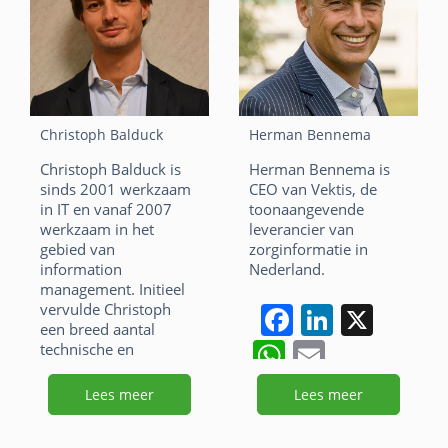
c
k
h
m
F
Li
X
e
e
at
ai
a
n
W
E
b
dI
s
l
c
k
h
m
o
n
A
e
e
at
ai
Christoph Balduck
Herman Bennema
o
p
b
dI
s
l
Christoph Balduck is
Herman Bennema is
k
p
o
n
sinds 2001 werkzaam
CEO van Vektis, de
A
in IT en vanaf 2007
toonaangevende
o
p
werkzaam in het
leverancier van
gebied van
zorginformatie in
k
p
information
Nederland.
management. Initieel
F
Li
X
vervulde Christoph
een breed aantal
a
n
W
E
technische en
functionele rollen in
c
k
h
m
SAP, waarna hij zich
Lees meer
Lees meer
e
e
at
ai
toelegde op de CRM
toepassingen om zich
b
dI