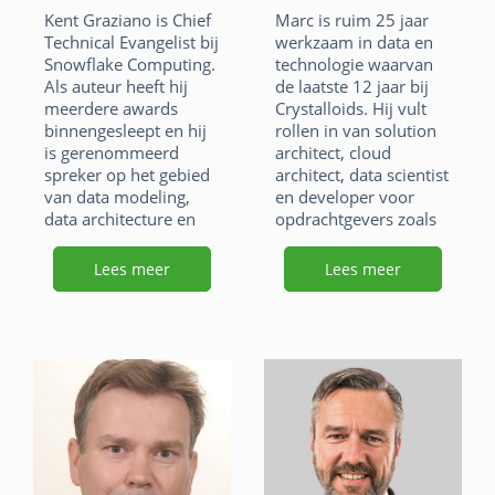
Kent Graziano is Chief
Marc is ruim 25 jaar
F
Li
X
Technical Evangelist bij
werkzaam in data en
Snowflake Computing.
technologie waarvan
a
n
W
E
Als auteur heeft hij
de laatste 12 jaar bij
meerdere awards
Crystalloids. Hij vult
c
k
h
m
binnengesleept en hij
rollen in van solution
e
e
at
ai
is gerenommeerd
architect, cloud
spreker op het gebied
architect, data scientist
b
dI
s
l
van data modeling,
en developer voor
o
n
data architecture en
opdrachtgevers zoals
A
data warehousing. Als
ABNAMRO, ANWB,
o
p
internationaal
Coolblue, de Bijenkorf,
Lees meer
Lees meer
gerenommeerde
HEMA, Hospitality
k
p
expert op het gebied
Digital, PVH. Hij heeft
van Data Vault en Agile
kennis en ervaring met
Data Warehousing,
ontwerp,
heeft Graziano veel
implementatie van
succesvolle software
high performance
en datawarehouse
cloud data
implementaties
warehouses, data
ontwikkeld en
lakes, data and
begeleid, onder andere
analytics platforms.