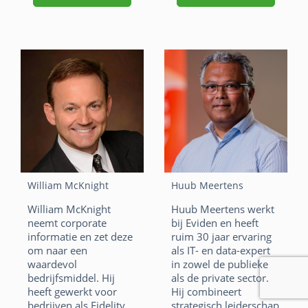
bedrijven een Harvard
populaire open source
Business School case
producten en andere
study is gemaakt.
tools voor text en big
data analytics. Keith
F
Li
X
heeft vele organisaties
begeleid met het
a
n
W
E
opzetten van uiterst
effectieve analytische
c
k
h
m
teams in verscheidene
e
e
at
ai
branches, zoals
(semi-)overheid,
b
dI
s
l
uitgeverijen,
o
n
marketing,
A
gezondheidszorg,
William McKnight
Huub Meertens
o
p
detailhandel, financiële
William McKnight
Huub Meertens werkt
dienstverlening, maak-
k
p
neemt corporate
bij Eviden en heeft
industrie en
informatie en zet deze
ruim 30 jaar ervaring
hogescholen.
om naar een
als IT- en data-expert
F
Li
X
waardevol
in zowel de publieke
bedrijfsmiddel. Hij
als de private sector.
a
n
W
E
heeft gewerkt voor
Hij combineert
bedrijven als Fidelity
strategisch leiderschap