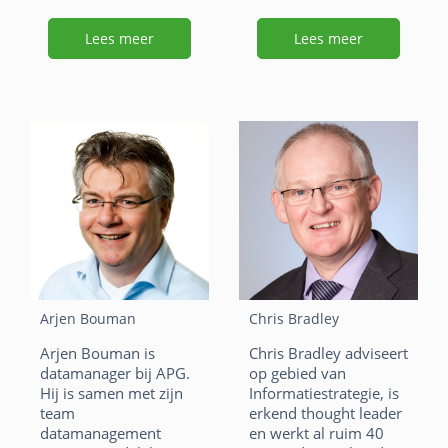
process wereld.
Centrum Wiskunde &
Informatica (CWI) in
Lees meer
Lees meer
F
Li
X
Amsterdam en is tot
nu toe betrokken
a
n
W
E
geweest bij zes
startups.
c
k
h
m
e
e
at
ai
F
Li
X
b
dI
s
l
a
n
W
E
o
n
A
c
k
h
m
o
p
e
e
at
ai
k
p
b
dI
s
l
o
n
A
Arjen Bouman
Chris Bradley
o
p
Arjen Bouman is
Chris Bradley adviseert
datamanager bij APG.
op gebied van
k
p
Hij is samen met zijn
Informatiestrategie, is
team
erkend thought leader
datamanagement
en werkt al ruim 40