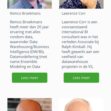
doorgronden van
juridische teksten.
Remco Broekmans
Lawrence Corr
F
Li
X
Remco Broekmans
Lawrence Corr is een
a
n
W
E
heeft meer dan 20 jaar
vooraanstaand
ervaring met alles
international BI
c
k
h
m
rondom data,
consultant was in het
e
e
at
ai
waaronder Data
verleden Associate bij
Warehousing/Business
Ralph Kimball. Hij
b
dI
s
l
Intelligence (DW/BI),
heeft gewerkt aan een
o
n
Datamodellering (met
veelheid van
A
name Ensemble
datawarehouse
o
p
Modeling en Data
projecten in de VS,
Vault) en Enterprise
Europa, het Midden-
k
p
Integratie. Zijn huidige
Oosten en Afrika
Lees meer
Lees meer
focus ligt op het
binnen sectoren als
afstemmen met de
gezondheidszorg,
business kant van
telecom, omroepen,
organisaties via ELM-
de academische
workshops en
wereld, financiële
samenwerken met
dienstverlening en