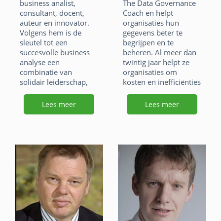
e
e
at
ai
business analist,
The Data Governance
consultant, docent,
Coach en helpt
b
dI
s
l
auteur en innovator.
organisaties hun
o
n
Volgens hem is de
gegevens beter te
A
sleutel tot een
begrijpen en te
o
p
succesvolle business
beheren. Al meer dan
analyse een
twintig jaar helpt ze
k
p
combinatie van
organisaties om
solidair leiderschap,
kosten en inefficiënties
een innovatieve en
te verminderen.
creatieve denkstijl,
Meestal wenden
Lees meer
Lees meer
strategisch handelen,
mensen zich tot haar
samenwerking en
omdat hun gegevens
anderen helpen om
een rommeltje zijn en
hun echte
ze hulp nodig hebben
requirements te
bij het ontrafelen
vinden.
ervan, of omdat ze
zich realiseren dat
F
Li
X
nieuwe initiatieven
mislukken vanwege de
a
n
W
E
slechte kwaliteit van
de gegevens.
c
k
h
m