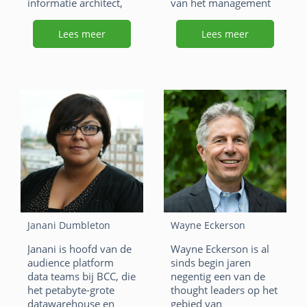
informatie architect,
van het management
program- en project
team.
manager, business
Lees meer
Lees meer
F
Li
X
analyst, line manager
en management
a
n
W
E
consultant.
c
k
h
m
F
Li
X
e
e
at
ai
a
n
W
E
b
dI
s
l
c
k
h
m
o
n
A
e
e
at
ai
o
p
b
dI
s
l
k
p
o
n
A
Janani Dumbleton
Wayne Eckerson
o
p
Janani is hoofd van de
Wayne Eckerson is al
k
p
audience platform
sinds begin jaren
data teams bij BCC, die
negentig een van de
het petabyte-grote
thought leaders op het
datawarehouse en
gebied van