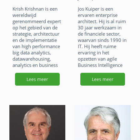
o
p
c
k
h
m
Krish Krishnan is een
Jos Kuiper is een
k
p
e
e
at
ai
wereldwijd
ervaren enterprise
gerenommeerd expert
architect. Hij is al ruim
b
dI
s
l
op het gebied van de
30 jaar werkzaam in
o
n
strategie, architectuur
de financiele sector,
A
en de implementatie
waarvan sinds 1990 in
o
p
van high performance
IT. Hij heeft ruime
big data analytics,
ervaring in het
k
p
datawarehousing,
opzetten van agile
analytics en business
Business Intelligence
intelligence
en datawarehouse
oplossingen. Hij is
architecturen.
Lees meer
Lees meer
visionair thought
F
Li
X
leader in
datawarehousing,
a
n
W
E
erkend als een van de
twintig beste
c
k
h
m
datawarehouse
e
e
at
ai
consultants van de
wereld.
b
dI
s
l