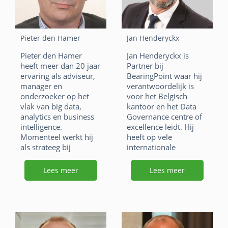
binnen agile DW/BI
F
Li
X
teams.
a
n
W
E
F
Li
X
Pieter den Hamer
Jan Henderyckx
c
k
h
m
a
n
W
E
Pieter den Hamer
Jan Henderyckx is
e
e
at
ai
heeft meer dan 20 jaar
Partner bij
c
k
h
m
ervaring als adviseur,
BearingPoint waar hij
b
dI
s
l
e
e
at
ai
manager en
verantwoordelijk is
o
n
onderzoeker op het
voor het Belgisch
A
b
dI
s
l
vlak van big data,
kantoor en het Data
o
p
o
n
analytics en business
Governance centre of
A
intelligence.
excellence leidt. Hij
k
p
o
p
Momenteel werkt hij
heeft op vele
als strateeg bij
internationale
k
p
Alliander, waar hij zijn
congressen en
expertise vooral richt
usergroup-
Lees meer
Lees meer
op thema’s als smart
bijeenkomsten
grids en de
presentaties gegeven
energietransitie.
en workshops
gehouden, of als
F
Li
X
moderator