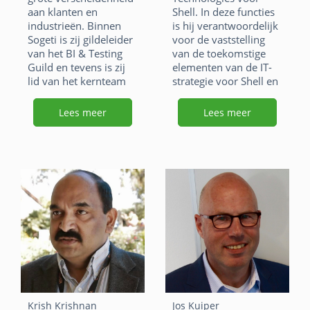
p
p
aan klanten en
Shell. In deze functies
k
k
p
p
industrieën. Binnen
is hij verantwoordelijk
Sogeti is zij gildeleider
voor de vaststelling
van het BI & Testing
van de toekomstige
Guild en tevens is zij
elementen van de IT-
lid van het kernteam
strategie voor Shell en
van de
het ontdekken van
testgemeenschap waar
nieuwe digitale
Lees meer
Lees meer
zij het BI & Data-
technologieën. Als
testportfolio onder
onderdeel van zijn
haar hoede heeft.
Shell rol in de Open
Group heeft hij het
F
Li
X
Open Footprint Forum
geïnitieerd en is hij de
a
n
W
E
lead van de OMC van
het OSDU Forum dat
c
k
h
m
nu meer dan 190
e
e
at
ai
leden telt.
b
dI
s
l
F
Li
X
o
n
A
a
n
W
E
Krish Krishnan
Jos Kuiper