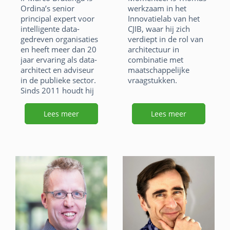
Ordina’s senior
werkzaam in het
voor professionele
principal expert voor
Innovatielab van het
certificeringen.
intelligente data-
CJIB, waar hij zich
F
Li
X
gedreven organisaties
verdiept in de rol van
en heeft meer dan 20
architectuur in
a
n
W
E
jaar ervaring als data-
combinatie met
architect en adviseur
maatschappelijke
c
k
h
m
in de publieke sector.
vraagstukken.
e
e
at
ai
Sinds 2011 houdt hij
F
Li
X
zich bezig met
b
dI
s
l
semantische
Lees meer
Lees meer
a
n
W
E
o
n
technologie voor
A
datamanagement-
c
k
h
m
o
p
uitdagingen, zoals het
e
e
at
ai
modelleren en
k
p
uitwisselen van
b
dI
s
l
informatie tussen
o
n
organisaties, in het
A
bijzonder de
o
p
semantische
beschrijving van
k
p
datasets en het