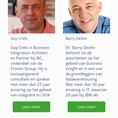
stakeholders om te
detailhandel. Hierbij
komen tot een
was steeds het doel
afgestemd, verfijnd en
om organisaties te
ontworpen datamodel
laten profiteren van
– een logisch
eenvoudiger doch
datamodel geschikt
meer omvattender
voor Data Vault of
requirements
andere Ensemble-
modelleertechnieken
Guy Crets
Barry Devlin
patronen. Remco
op gebied van
Guy Crets is Business
Dr. Barry Devlin
vervult hierbij
datawarehousing.
Integration Architect
behoort tot de
verschillende rollen
F
Li
X
en Partner bij I8C,
autoriteiten op het
zoals Instructeur,
onderdeel van de
gebied van business
Facilitator, Coach en
a
n
W
E
Cronos Group. Hij is
insight en is een van
Adviseur.
toonaangevend
de grondleggers van
c
k
h
m
F
Li
X
consultant en spreker
datawarehousing.
e
e
at
ai
met meer dan 25 jaar
Met meer dan 30 jaar
a
n
W
E
ervaring op het gebied
ervaring in IT, waarvan
b
dI
s
l
van integratie en SOA-
20 jaar bij IBM als
c
k
h
m
o
n
gerelateerde
“Distinguished
A
e
e
at
ai
oplossingen en
Engineer”, is hij een
Lees meer
Lees meer
o
p
problemen.
alom gewaardeerd
b
dI
s
l
consultant, docent en