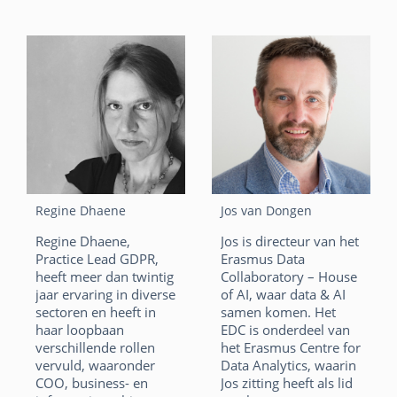
k
p
F
Li
X
o
n
auteur.
A
a
n
o
W
E
p
F
Li
X
c
k
k
h
m
p
a
n
W
E
e
e
at
ai
c
k
h
m
b
dI
s
l
e
e
at
ai
o
n
A
b
dI
s
l
o
p
o
n
A
k
Regine Dhaene
Jos van Dongen
p
o
p
Regine Dhaene,
Jos is directeur van het
k
p
Practice Lead GDPR,
Erasmus Data
heeft meer dan twintig
Collaboratory – House
jaar ervaring in diverse
of AI, waar data & AI
sectoren en heeft in
samen komen. Het
haar loopbaan
EDC is onderdeel van
verschillende rollen
het Erasmus Centre for
vervuld, waaronder
Data Analytics, waarin
COO, business- en
Jos zitting heeft als lid