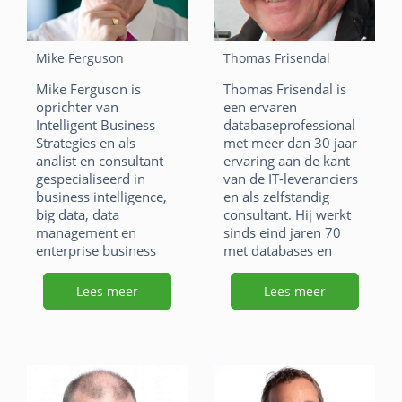
e
e
at
ai
benutten van nieuwe
quality en data
technologieën en
governance. Ze
b
dI
s
l
technieken.
spreekt ook geregeld
Mike Ferguson
Thomas Frisendal
o
n
op seminars en schrijft
A
F
Li
X
Mike Ferguson is
Thomas Frisendal is
blogs en whitepapers.
o
p
oprichter van
een ervaren
a
n
W
E
F
Li
X
Intelligent Business
databaseprofessional
k
p
Strategies en als
met meer dan 30 jaar
c
k
h
m
a
n
W
E
analist en consultant
ervaring aan de kant
e
e
at
ai
gespecialiseerd in
van de IT-leveranciers
c
k
h
m
business intelligence,
en als zelfstandig
b
dI
s
l
e
e
at
ai
big data, data
consultant. Hij werkt
o
n
management en
sinds eind jaren 70
A
b
dI
s
l
enterprise business
met databases en
o
p
o
n
integration. Hij kan
datamodellering. Sinds
A
bogen op meer dan 30
1995 werkte hij vooral
k
Lees meer
Lees meer
p
o
p
jaar ervaring in IT,
aan data warehouse
ondermeer op gebied
projecten, maar
k
p
van BI, Data
tegenwoordig werkt hij
Management en Big
vooral met graph
Data Analytics.
database technologie.
Thomas heeft een