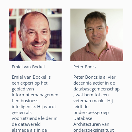
s
l
vanaf 2007 toe te
o
n
leggen op informatie-
A
en datamanagement.
o
p
F
Li
X
k
p
a
n
W
E
c
k
h
m
e
e
at
ai
b
dI
s
l
Emiel van Bockel
Peter Boncz
o
n
A
Emiel van Bockel is
Peter Boncz is al vier
o
p
een expert op het
decennia actief in de
gebied van
databasegemeenschap
k
p
informatiemanagemen
, wat hem tot een
t en business
veteraan maakt. Hij
intelligence. Hij wordt
leidt de
gezien als
onderzoeksgroep
vooruitziende leider in
Database
de datawereld
Architecturen van
alsmede als in de
onderzoeksinstituut