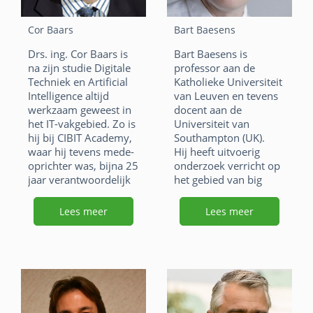
e
e
at
ai
F
Li
X
Cor Baars
Bart Baesens
b
dI
s
l
a
n
W
E
o
n
Drs. ing. Cor Baars is
Bart Baesens is
A
c
k
h
m
na zijn studie Digitale
professor aan de
o
p
e
e
at
ai
Techniek en Artificial
Katholieke Universiteit
Intelligence altijd
van Leuven en tevens
k
p
b
dI
s
l
werkzaam geweest in
docent aan de
o
n
het IT-vakgebied. Zo is
Universiteit van
A
hij bij CIBIT Academy,
Southampton (UK).
o
p
waar hij tevens mede-
Hij heeft uitvoerig
oprichter was, bijna 25
onderzoek verricht op
k
p
jaar verantwoordelijk
het gebied van big
geweest voor Master
data & analytics,
of Science opleidingen.
customer relationship
Lees meer
Lees meer
Vanuit Rosaert
management, fraude
Academy verzorgt hij
detectie, en credit risk
masterclasses omtrent
management.
Artificial Intelligence
F
Li
X
en andere moderne
informatietechnologie
a
n
W
E
ën.