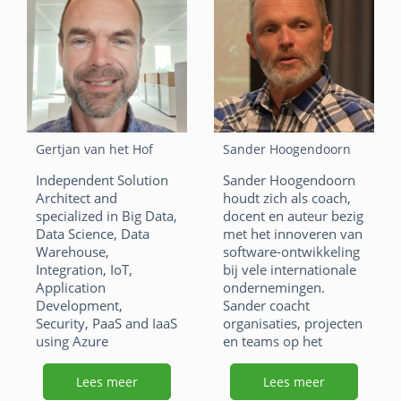
opgetreden.
a
n
W
E
F
Li
X
c
k
h
m
a
n
e
e
W
E
at
ai
c
k
b
dI
h
m
s
l
e
e
o
n
at
ai
A
Gertjan van het Hof
Sander Hoogendoorn
b
dI
o
s
l
p
o
n
Independent Solution
Sander Hoogendoorn
k
A
p
Architect and
houdt zich als coach,
o
p
specialized in Big Data,
docent en auteur bezig
Data Science, Data
met het innoveren van
k
p
Warehouse,
software-ontwikkeling
Integration, IoT,
bij vele internationale
Application
ondernemingen.
Development,
Sander coacht
Security, PaaS and IaaS
organisaties, projecten
using Azure
en teams op het
Technology.
gebied van agile,
Scrum, Kanban,
Lees meer
Lees meer
software-architectuur,