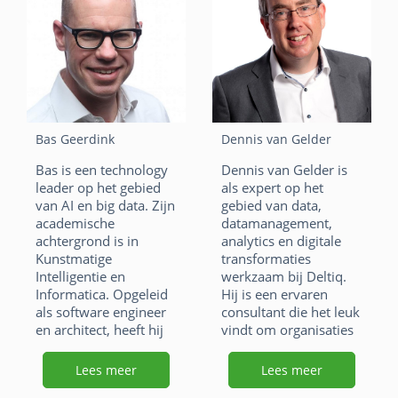
F
Li
X
sterke drang om alles
te visualiseren als
a
n
W
E
grafieken – ook
datamodellen.
c
k
h
m
e
e
at
ai
F
Li
X
b
dI
s
l
a
n
W
E
Bas Geerdink
Dennis van Gelder
o
n
A
c
k
h
m
Bas is een technology
Dennis van Gelder is
o
p
e
e
at
ai
leader op het gebied
als expert op het
van AI en big data. Zijn
gebied van data,
k
p
b
dI
s
l
academische
datamanagement,
o
n
achtergrond is in
analytics en digitale
A
Kunstmatige
transformaties
o
p
Intelligentie en
werkzaam bij Deltiq.
Informatica. Opgeleid
Hij is een ervaren
k
p
als software engineer
consultant die het leuk
en architect, heeft hij
vindt om organisaties
15 jaar ervaring in het
te helpen om slimmer
realiseren van
te worden.
Lees meer
Lees meer
succesvolle data-