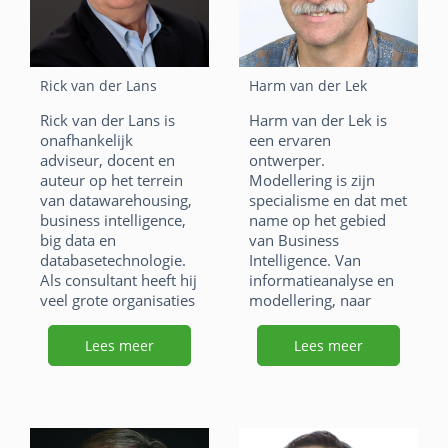
F
Li
X
o
n
A
a
n
o
W
E
p
c
k
k
h
m
p
Rick van der Lans
Harm van der Lek
e
e
at
ai
Rick van der Lans is
Harm van der Lek is
b
dI
s
l
onafhankelijk
een ervaren
o
n
adviseur, docent en
ontwerper.
A
auteur op het terrein
Modellering is zijn
o
p
van datawarehousing,
specialisme en dat met
business intelligence,
name op het gebied
k
p
big data en
van Business
databasetechnologie.
Intelligence. Van
Als consultant heeft hij
informatieanalyse en
veel grote organisaties
modellering, naar
geadviseerd bij het
architectuur en
ontwerpen van hun
database ontwerp tot
Lees meer
Lees meer
datawarehouse- en big
en met de
data architecturen.
implementatie.
F
Li
X
F
Li
X