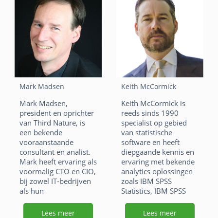
a
n
a
n
W
E
W
E
c
k
c
k
h
m
h
m
e
e
e
e
at
ai
at
ai
b
dI
b
dI
s
l
s
l
o
n
o
n
A
A
o
o
p
p
Mark Madsen
Keith McCormick
k
k
p
p
Mark Madsen,
Keith McCormick is
president en oprichter
reeds sinds 1990
van Third Nature, is
specialist op gebied
een bekende
van statistische
vooraanstaande
software en heeft
consultant en analist.
diepgaande kennis en
Mark heeft ervaring als
ervaring met bekende
voormalig CTO en CIO,
analytics oplossingen
bij zowel IT-bedrijven
zoals IBM SPSS
als hun
Statistics, IBM SPSS
toeleveranciers,
Modeler, AMOS,
waarbij van een van de
Answer Tree,
Lees meer
Lees meer